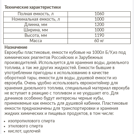
Технические характеристики
Полная емкость, л
1060
Номинальная емкость, л
1000
Длинна, мм
1200
Ширина, мм
1000
Высота, мм
1190
Масса
60 кг
Назначение
Еврокубы пластиковые, емкости кубовые на 1000л Б/У,из под
химиических реагентов Российских и Зарубежных
производителей.
Используется для хранения воды, дизельного
топлива, а так же других жидкостей.
Емкости бывшие в
употреблении пригодны к использованию в качестве
оборотной тары, емкости для воды, душевой емкости из
еврокуба. Очень удобно использовать евроконтейнер для
хранения дизельного топлива, специальный материал еврокуба
не вступает в реакцию с топливом и не ухудшает его. Для
дачников особенно будут интересны черные кубы,
применяемые как емкость для душевой кабинки. Пластиковые
емкости предназначены для транспортировки и хранения
жидких химических и пищевых продуктов, в том числе:
изопропилового спирта
этилового спирта
кислот, щелочей