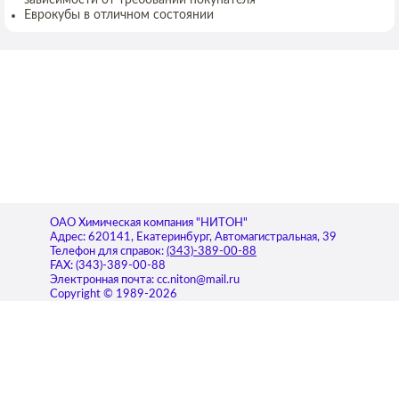
зависимости от требований покупателя
Еврокубы в отличном состоянии
ОАО Химическая компания "НИТОН"
Адрес:
620141
,
Екатеринбург
,
Автомагистральная, 39
Телефон для справок:
(343)-389-00-88
FAX:
(343)-389-00-88
Электронная почта:
cc.niton@mail.ru
Copyright © 1989-2026
Продукция
Ингибиторы коррозии
Ингибиторы солеотложений
Деэмульгаторы
Бактерициды
ИОМС-1