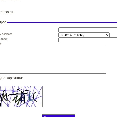
niton.ru
прос
у вопроса
адрес*
с*
д с картинки: