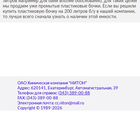
литров например для бани вполне обоснованно, для таких целей
мы продаем уже промытые пластиковые бочки. Если вы решили
купить пластиковую бочку на 200 литров б/у в нашей компании,
то лучше всего сначала узнать о наличии этой емкости.
ОАО Химическая компания "НИТОН"
Адрес:
620141
,
Екатеринбург
,
Автомагистральная, 39
Телефон для справок:
(343)-389-00-88
FAX:
(343)-389-00-88
Электронная почта:
cc.niton@mail.ru
Copyright © 1989-2026
Продукция
Ингибиторы коррозии
Ингибиторы солеотложений
Деэмульгаторы
Бактерициды
ИОМС-1