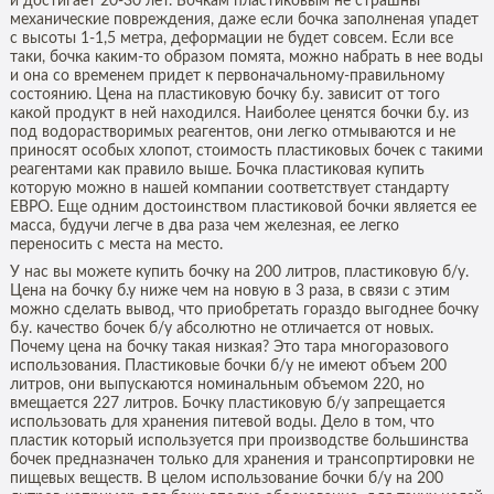
и достигает 20-30 лет. Бочкам пластиковым не страшны
механические повреждения, даже если бочка заполненая упадет
с высоты 1-1,5 метра, деформации не будет совсем. Если все
таки, бочка каким-то образом помята, можно набрать в нее воды
и она со временем придет к первоначальному-правильному
состоянию. Цена на пластиковую бочку б.у. зависит от того
какой продукт в ней находился. Наиболее ценятся бочки б.у. из
под водорастворимых реагентов, они легко отмываются и не
приносят особых хлопот, стоимость пластиковых бочек с такими
реагентами как правило выше. Бочка пластиковая купить
которую можно в нашей компании соответствует стандарту
ЕВРО. Еще одним достоинством пластиковой бочки является ее
масса, будучи легче в два раза чем железная, ее легко
переносить с места на место.
У нас вы можете купить бочку на 200 литров, пластиковую б/у.
Цена на бочку б.у ниже чем на новую в 3 раза, в связи с этим
можно сделать вывод, что приобретать гораздо выгоднее бочку
б.у. качество бочек б/у абсолютно не отличается от новых.
Почему цена на бочку такая низкая? Это тара многоразового
использования. Пластиковые бочки б/у не имеют объем 200
литров, они выпускаются номинальным объемом 220, но
вмещается 227 литров. Бочку пластиковую б/у запрещается
использовать для хранения питевой воды. Дело в том, что
пластик который используется при производстве большинства
бочек предназначен только для хранения и трансопртировки не
пищевых веществ. В целом использование бочки б/у на 200