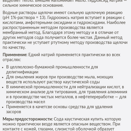
выделяет тепло. Внешне напоминает мыло. Гидроксид натрия —
сильное химическое основание.
Водные растворы щелочи имеют сильную щелочную реакцию
(pH 1%-раствора = 13). Гидроокись натрия вступает в реакции с
кислотами, амфотерными оксидами и гидроксидами. Наиболее
распространенным методом производства является
мембранный метод. Благодаря этому методу и в отличае от
других методов сода получается более чистая. Данный метод
практически не уступает ртутному методу производства щелочи
по качеству.
Применение:
Едкий натрий применяется практически во всех
отраслях:
В целлюлозно-бумажной промышленности для
делигнификации
Для омыления жиров при производстве мыла, моющих
веществ используют раствор каустической соды
В химической промышленности для нейтрализации кислот, в
химическом анализе для титрования, для травления алюминия
и в производстве чистых металлов, в нефтепереработке — для
производства масел
Применяется в качетсве основы средства для удаления
засоров
Меры предосторожности:
Сода каустическая купить которую
можно практически везде является опасным веществом. При
контакте с кожей, глазами, слизистой оболочкой образует