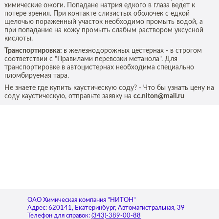
химические ожоги. Попадане натрия едкого в глаза ведет к
потере зрения. При контакте слизистых оболочек с едкой
щелочью пораженный участок необходимо промыть водой, а
при попадание на кожу промыть слабым раствором уксусной
кислоты.
Транспортировка:
в железнодорожных цестернах - в строгом
соответствии с "Правилами перевозки метанола". Для
транспортировке в автоцистернах необходима специально
пломбируемая тара.
Не знаете где купить каустическую соду? - Что бы узнать цену на
соду каустическую, отправьте заявку на
cc.niton@mail.ru
ОАО Химическая компания "НИТОН"
Адрес:
620141
,
Екатеринбург
,
Автомагистральная, 39
Телефон для справок:
(343)-389-00-88