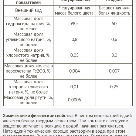
Чешуированная
Жидкая
показателей
Чешуированная
Бесцветная или
Внешний вид
масса белого цвета.
белая жидкость
Массовая доля
гидроксида натрия, %,
98,5
50
не менее
Массовая доля
углекислого натрия, %,
0,8
0,6
не более
Массовая доля
хлористого натрия, %,
0,05
3,0
не более
Массовая доля железа в
пересчете на Fe2O3, %,
0,004
0,007
не более
Массовая доля
хлорноватокислого
0,01
0,25
натрия, %, не более
Массовая доля ртути, %,
0,0005
-
не более
Химические и физические свойства:
В чистом виде натрий едкий
является белым твердым веществом. При контакте с воздухом,
вещество вступает в реакцию с водой, начинает разтекаться.
Натр едкий технический хорошо растворим в воде, при этом