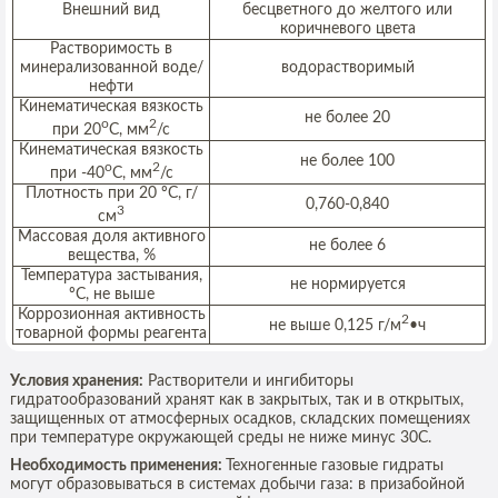
Внешний вид
бесцветного до желтого или
коричневого цвета
Растворимость в
минерализованной воде/
водорастворимый
нефти
Кинематическая вязкость
не более 20
о
2
при 20
С, мм
/с
Кинематическая вязкость
не более 100
о
2
при -40
С, мм
/с
Плотность при 20 ºС, г/
0,760-0,840
3
см
Массовая доля активного
не более 6
вещества, %
Температура застывания,
не нормируется
ºС, не выше
Коррозионная активность
2
не выше 0,125 г/м
•ч
товарной формы реагента
Условия хранения:
Растворители и ингибиторы
гидратообразований хранят как в закрытых, так и в открытых,
защищенных от атмосферных осадков, складских помещениях
при температуре окружающей среды не ниже минус 30С.
Необходимость применения:
Техногенные газовые гидраты
могут образовываться в системах добычи газа: в призабойной