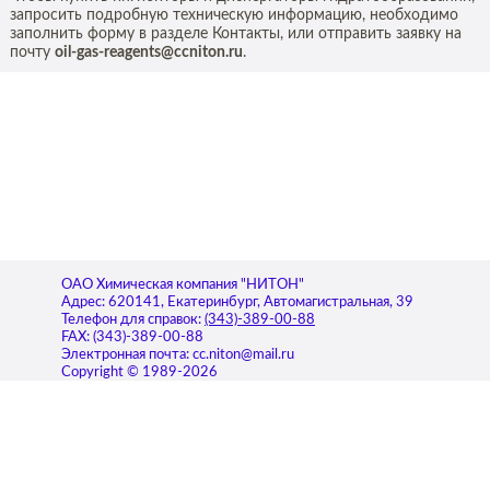
запросить подробную техническую информацию, необходимо
заполнить форму в разделе Контакты, или отправить заявку на
почту
oil-gas-reagents@ccniton.ru
.
ОАО Химическая компания "НИТОН"
Адрес:
620141
,
Екатеринбург
,
Автомагистральная, 39
Телефон для справок:
(343)-389-00-88
FAX:
(343)-389-00-88
Электронная почта:
cc.niton@mail.ru
Copyright © 1989-2026
Продукция
Ингибиторы коррозии
Ингибиторы солеотложений
Деэмульгаторы
Бактерициды
ИОМС-1