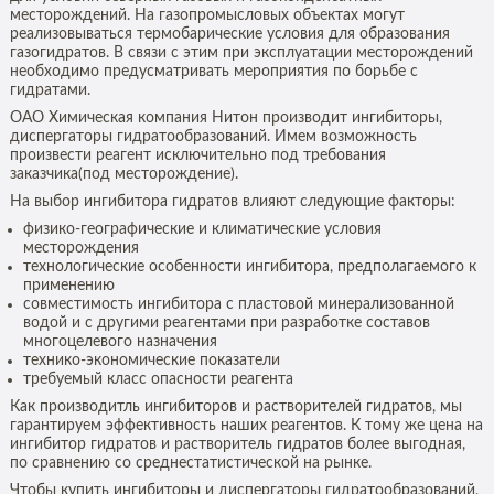
месторождений. На газопромысловых объектах могут
реализовываться термобарические условия для образования
газогидратов. В связи с этим при эксплуатации месторождений
необходимо предусматривать мероприятия по борьбе с
гидратами.
ОАО Химическая компания Нитон производит ингибиторы,
диспергаторы гидратообразований. Имем возможность
произвести реагент исключительно под требования
заказчика(под месторождение).
На выбор ингибитора гидратов влияют следующие факторы:
физико-географические и климатические условия
месторождения
технологические особенности ингибитора, предполагаемого к
применению
совместимость ингибитора с пластовой минерализованной
водой и с другими реагентами при разработке составов
многоцелевого назначения
технико-экономические показатели
требуемый класс опасности реагента
Как производитль ингибиторов и растворителей гидратов, мы
гарантируем эффективность наших реагентов. К тому же цена на
ингибитор гидратов и растворитель гидратов более выгодная,
по сравнению со среднестатистической на рынке.
Чтобы купить ингибиторы и диспергаторы гидратообразований,